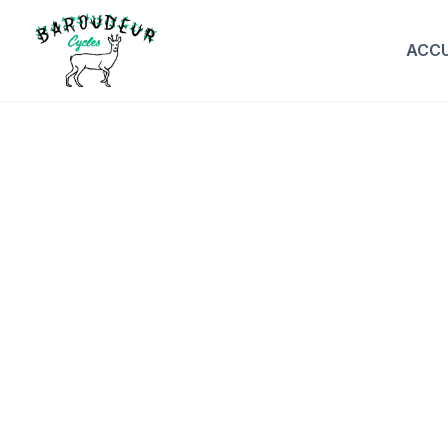
ACCU
Le 
d'e