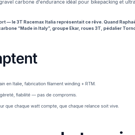
 gravel carbone d'endurance idéal pour bikepacking et ultr
ort — le 3T Racemax Italia représentait ce rêve. Quand Raphaë
carbone “Made in Italy”, groupe Ekar, roues 3T, pédalier Torno,
mptent
 en Italie, fabrication filament winding + RTM.
èreté, fiabilité — pas de compromis.
 que chaque watt compte, que chaque relance soit vive.