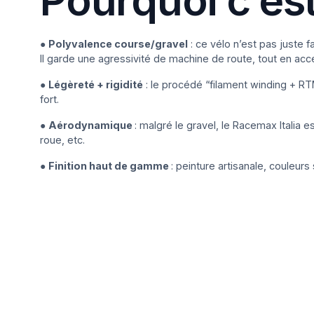
●
Polyvalence course/gravel
: ce vélo n’est pas juste f
Il garde une agressivité de machine de route, tout en acce
●
Légèreté + rigidité
: le procédé “filament winding + RTM
fort.
●
Aérodynamique
: malgré le gravel, le Racemax Italia e
roue, etc.
●
Finition haut de gamme
: peinture artisanale, couleur