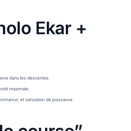
olo Ekar +
tance dans les descentes.
osité maximale.
formance, et sensation de puissance.
de course”