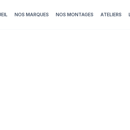
EIL
NOS MARQUES
NOS MONTAGES
ATELIERS
Nos Montages
3T Exploro Italia
gravel carbone
ndurance idéal 