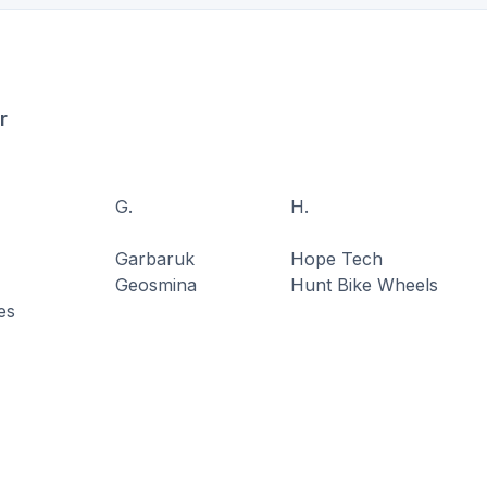
r
G.
H.
Garbaruk
Hope Tech
Geosmina
Hunt Bike Wheels
kes