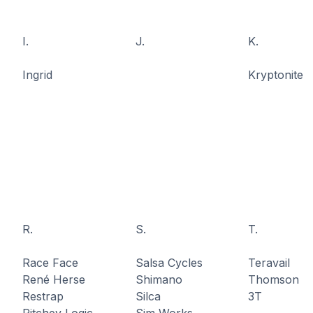
I.
J.
K.
Ingrid
Kryptonite
R.
S.
T.
Race Face
Salsa Cycles
Teravail
René Herse
Shimano
Thomson
Restrap
Silca
3T
Ritchey Logic
Sim Works