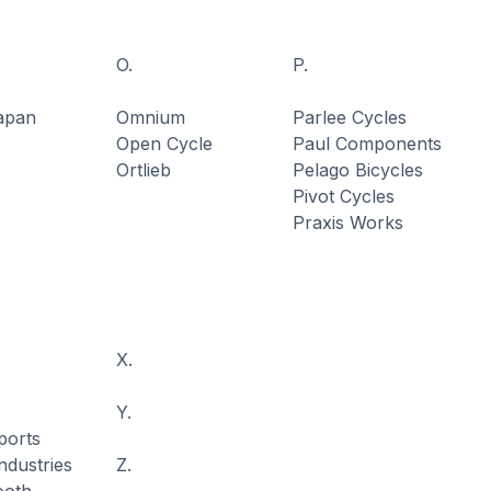
O.
P.
Japan
Omnium
Parlee Cycles
Open Cycle
Paul Components
Ortlieb
Pelago Bicycles
Pivot Cycles
Praxis Works
X.
Y.
ports
ndustries
Z.
ooth