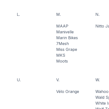
L.
M.
N.
MAAP
Nitto 
Manivelle
Marin Bikes
7Mesh
Miss Grape
MKS
Moots
U.
V.
W.
Vélo Orange
Wahoo
Wald S
White I
Wolf T