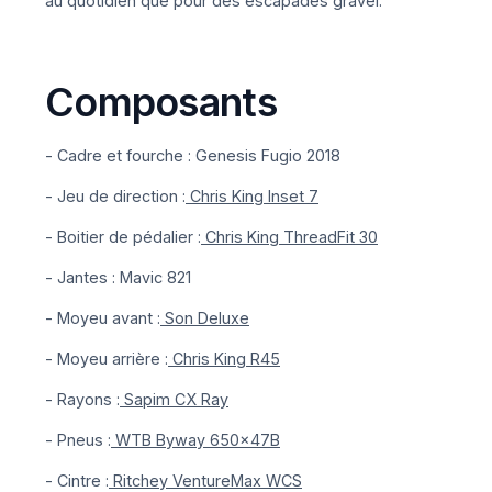
au quotidien que pour des escapades gravel.
Composants
- Cadre et fourche : Genesis Fugio 2018
- Jeu de direction :
Chris King Inset 7
- Boitier de pédalier :
Chris King ThreadFit 30
- Jantes : Mavic 821
- Moyeu avant :
Son Deluxe
- Moyeu arrière :
Chris King R45
- Rayons :
Sapim CX Ray
- Pneus :
WTB Byway 650x47B
- Cintre :
Ritchey VentureMax WCS