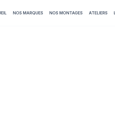
EIL
NOS MARQUES
NOS MONTAGES
ATELIERS
Nos Montages
ntage Parlee Al
2022