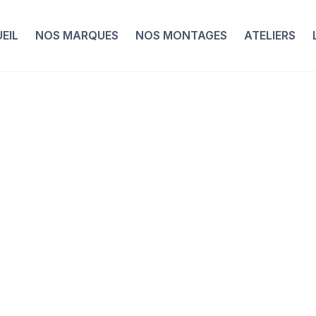
EIL
NOS MARQUES
NOS MONTAGES
ATELIERS
Nos Montages
ontage Vélo Rou
formance Parlee
arbone Noir Rou