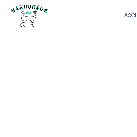
ACCU
M
Per
C