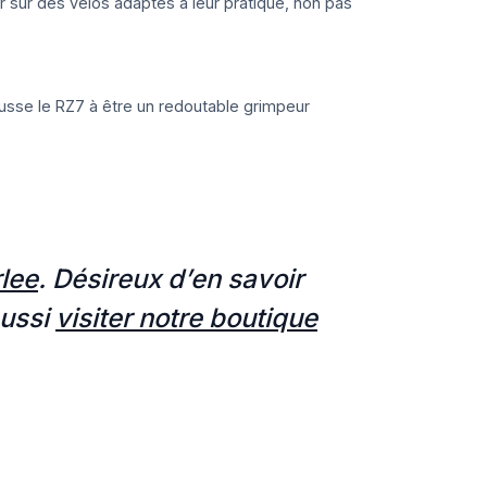
 sur des vélos adaptés à leur pratique, non pas
pousse le RZ7 à être un redoutable grimpeur
lee
. Désireux d’en savoir
aussi
visiter notre boutique