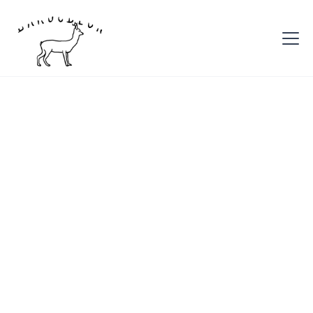
Coin des experts
Les pneus Tubeless
gravel et VTT : ce qu'il
faut savoir